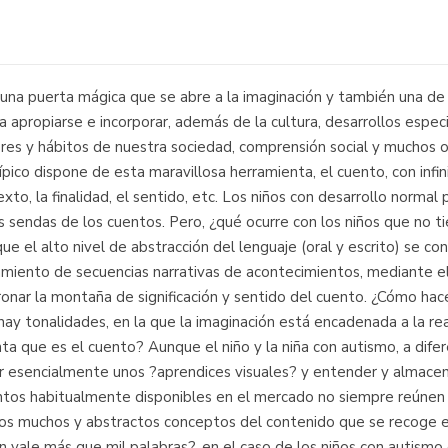
una puerta mágica que se abre a la imaginación y también una de l
a apropiarse e incorporar, además de la cultura, desarrollos espec
es y hábitos de nuestra sociedad, comprensión social y muchos ot
ípico dispone de esta maravillosa herramienta, el cuento, con infi
to, la finalidad, el sentido, etc. Los niños con desarrollo normal p
 sendas de los cuentos. Pero, ¿qué ocurre con los niños que no ti
ue el alto nivel de abstracción del lenguaje (oral y escrito) se con
amiento de secuencias narrativas de acontecimientos, mediante el 
nar la montaña de significación y sentido del cuento. ¿Cómo hace
hay tonalidades, en la que la imaginación está encadenada a la re
a que es el cuento? Aunque el niño y la niña con autismo, a difer
 esencialmente unos ?aprendices visuales? y entender y almacenar
tos habitualmente disponibles en el mercado no siempre reúnen la
los muchos y abstractos conceptos del contenido que se recoge e
n vale más que mil palabras?, en el caso de los niños con autismo