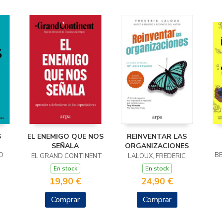
S
EL ENEMIGO QUE NOS
REINVENTAR LAS
SEÑALA
ORGANIZACIONES
O
B
, EL GRAND CONTINENT
LALOUX, FREDERIC
En stock
En stock
19,90 €
24,90 €
Comprar
Comprar