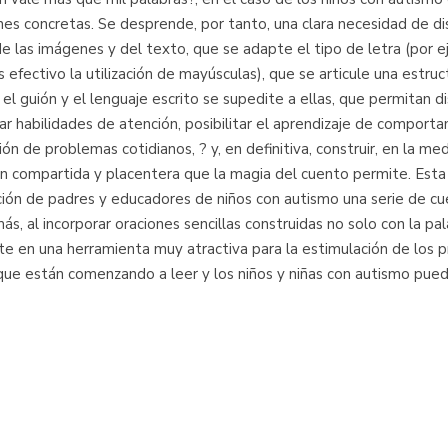
ones concretas. Se desprende, por tanto, una clara necesidad de 
de las imágenes y del texto, que se adapte el tipo de letra (por e
ctivo la utilización de mayúsculas), que se articule una estructu
l guión y el lenguaje escrito se supedite a ellas, que permitan dis
tar habilidades de atención, posibilitar el aprendizaje de comport
ión de problemas cotidianos, ? y, en definitiva, construir, en la me
ón compartida y placentera que la magia del cuento permite. Esta
ción de padres y educadores de niños con autismo una serie de cu
s, al incorporar oraciones sencillas construidas no solo con la pa
te en una herramienta muy atractiva para la estimulación de los pr
ue están comenzando a leer y los niños y niñas con autismo pueda