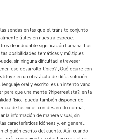
as sendas en las que el tránsito conjunto
ialmente útiles en nuestra especie:
ros de indudable significación humana. Los
nitas posibilidades temáticas y múltiples
uede, sin ninguna dificultad, atravesar
enen ese desarrollo típico? ¿Qué ocurre con
stituye en un obstáculo de difícil solución
lenguaje oral y escrito, es un intento vano,
r para que una mente ?hiperrealista?, en la
alidad física, pueda también disponer de
encia de los niños con desarrollo normal,
 la información de manera visual, sin
s características idóneas y, en general,
n el guión escrito del cuento. Aún cuando
 es más conveniente y efectivo para ellos