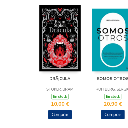
DRÃ¡CULA
SOMOS OTRO
STOKER, BRAM
ROITBERG, SERGI
En stock
En stock
10,00 €
20,90 €
Comprar
Comprar