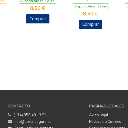
dad
Disponible en 2 días
Disponible en 2 días
8,50 €
8,50 €
Comprar
Comprar
CONTACTO
PÁGINAS LEGALES
(+34) 958 49 13 51
Aviso legal
info@libreriaagora.es
Política de Cookies