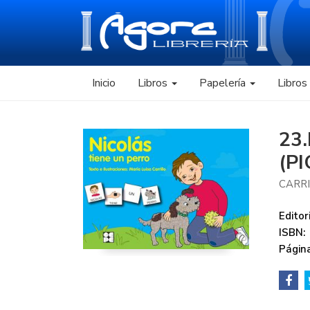
Inicio
Libros
Papelería
Libro
23
(P
CARRI
Editori
ISBN:
Página