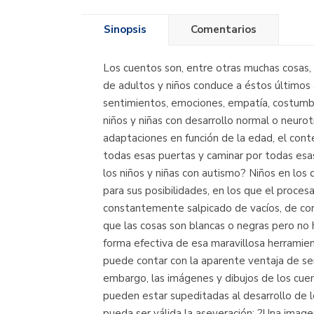
Sinopsis
Comentarios
Los cuentos son, entre otras muchas cosas, 
de adultos y niños conduce a éstos últimos 
sentimientos, emociones, empatía, costumbr
niños y niñas con desarrollo normal o neurot
adaptaciones en función de la edad, el contex
todas esas puertas y caminar por todas esas
los niños y niñas con autismo? Niños en los q
para sus posibilidades, en los que el proces
constantemente salpicado de vacíos, de coro
que las cosas son blancas o negras pero no 
forma efectiva de esa maravillosa herramient
puede contar con la aparente ventaja de ser
embargo, las imágenes y dibujos de los cuen
pueden estar supeditadas al desarrollo de 
pueda ser válida la aseveración: ?Una image