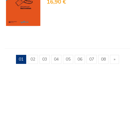
16,90 €
01
02
03
04
05
06
07
08
»