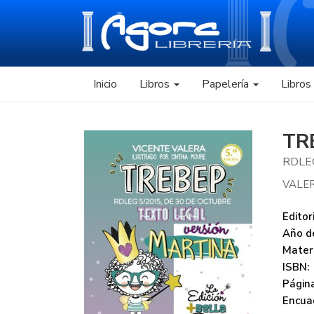
Inicio
Libros
Papelería
Libro
TR
RDLE
VALER
Editori
Año de
Mater
ISBN:
Página
Encua