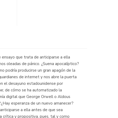
 ensayo que trata de anticiparse a ella
mos oleadas de pánico. ¿Suena apocalíptico?
ómo podría producirse un gran apagón de la
uardianes de internet y nos abre la puerta
s en el desayuno estadounidense por
line; de cómo se ha automatizado la
ranía digital que George Orwell o Aldous
net?¿Hay esperanza de un nuevo amanecer?
nticiparse a ella antes de que sea
crítica y propositiva, pues, tal y como