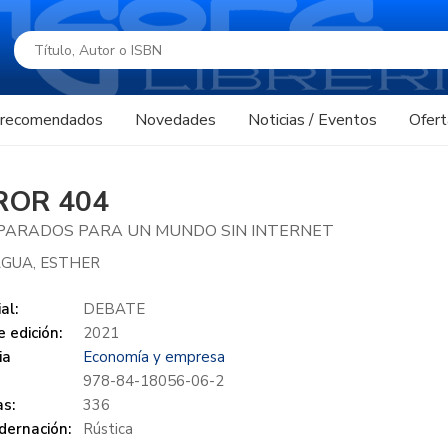
s recomendados
Novedades
Noticias / Eventos
Ofert
ROR 404
PARADOS PARA UN MUNDO SIN INTERNET
AGUA, ESTHER
al:
DEBATE
 edición:
2021
ia
Economía y empresa
978-84-18056-06-2
s:
336
dernación:
Rústica