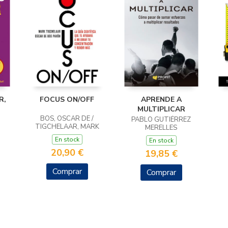
R,
FOCUS ON/OFF
APRENDE A
MULTIPLICAR
BOS, OSCAR DE /
PABLO GUTIÉRREZ
TIGCHELAAR, MARK
MERELLES
En stock
En stock
20,90 €
19,85 €
Comprar
Comprar