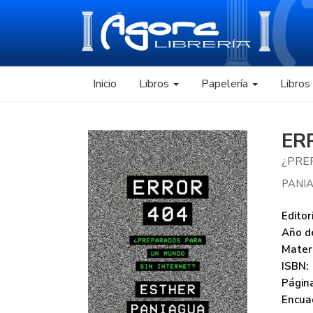
Inicio
Libros
Papelería
Libro
ER
¿PRE
PANI
Editori
Año de
Mater
ISBN:
Página
Encua