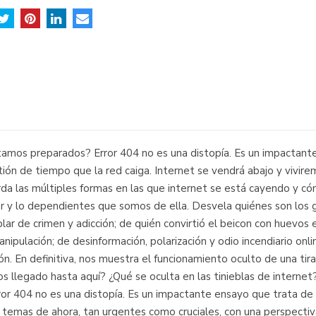
tamos preparados? Error 404 no es una distopía. Es un impactante
ón de tiempo que la red caiga. Internet se vendrá abajo y vivire
rda las múltiples formas en las que internet se está cayendo y c
ar y lo dependientes que somos de ella. Desvela quiénes son los g
blar de crimen y adicción; de quién convirtió el beicon con huevo
nipulación; de desinformación, polarización y odio incendiario on
ón. En definitiva, nos muestra el funcionamiento oculto de una ti
s llegado hasta aquí? ¿Qué se oculta en las tinieblas de inter
r 404 no es una distopía. Es un impactante ensayo que trata de a
 temas de ahora, tan urgentes como cruciales, con una perspectiva 