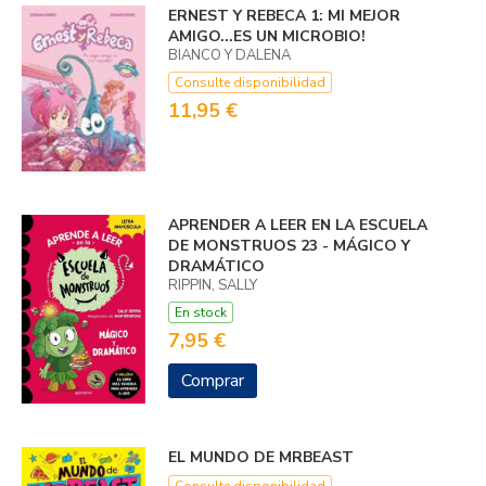
ERNEST Y REBECA 1: MI MEJOR
AMIGO...­ES UN MICROBIO!
BIANCO Y DALENA
Consulte disponibilidad
11,95 €
APRENDER A LEER EN LA ESCUELA
DE MONSTRUOS 23 - MÁGICO Y
DRAMÁTICO
RIPPIN, SALLY
En stock
7,95 €
Comprar
EL MUNDO DE MRBEAST