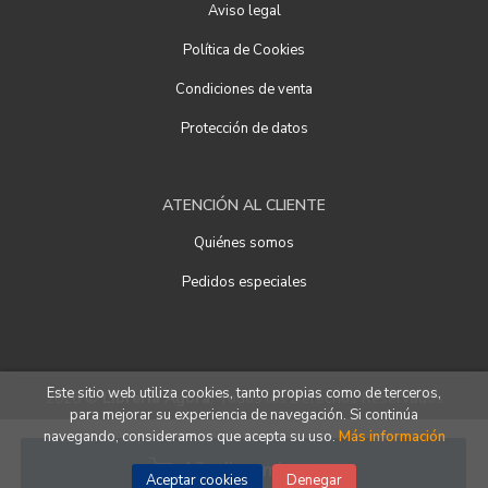
Aviso legal
Política de Cookies
Condiciones de venta
Protección de datos
ATENCIÓN AL CLIENTE
Quiénes somos
Pedidos especiales
Este sitio web utiliza cookies, tanto propias como de terceros,
2026 ©
Librería Ágora
. Todos los Derechos Reservados
para mejorar su experiencia de navegación. Si continúa
navegando, consideramos que acepta su uso.
Más información
Añadir a mi cesta
Aceptar cookies
Denegar