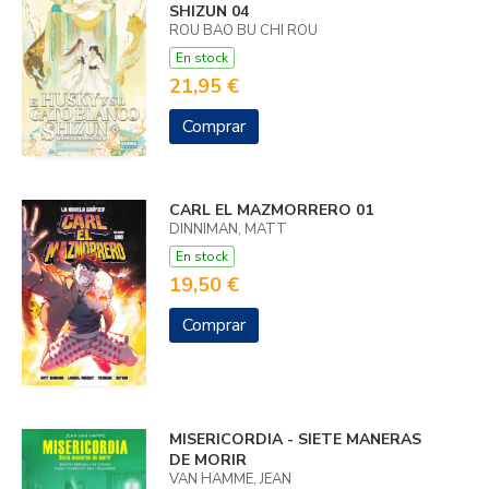
SHIZUN 04
ROU BAO BU CHI ROU
En stock
21,95 €
Comprar
CARL EL MAZMORRERO 01
DINNIMAN, MATT
En stock
19,50 €
Comprar
MISERICORDIA - SIETE MANERAS
DE MORIR
VAN HAMME, JEAN