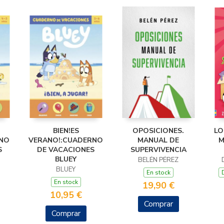
BIEN!ES
OPOSICIONES.
LO
NO
VERANO!:CUADERNO
MANUAL DE
M
S
DE VACACIONES
SUPERVIVENCIA
BLUEY
BELÉN PÉREZ
BLUEY
En stock
En stock
19,90 €
10,95 €
Comprar
Comprar