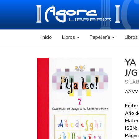
Inicio
Libros
Papelería
Libro
YA
J/G
SÍLAB
AA.VV
Editori
Año de
Mater
ISBN:
Página