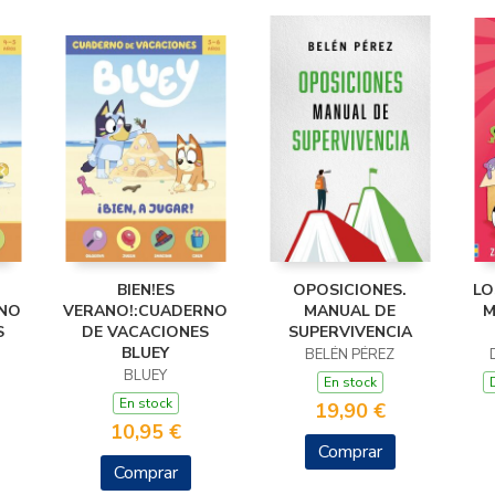
BIEN!ES
OPOSICIONES.
LO
NO
VERANO!:CUADERNO
MANUAL DE
M
S
DE VACACIONES
SUPERVIVENCIA
BLUEY
BELÉN PÉREZ
BLUEY
En stock
En stock
19,90 €
10,95 €
Comprar
Comprar