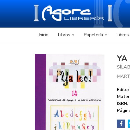
Inicio
Libros
Papelería
Libro
YA
SÍLAB
MART
Editori
Mater
ISBN:
Página