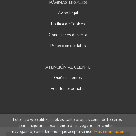
PÁGINAS LEGALES
Aviso legal
Política de Cookies
Condiciones de venta
Protección de datos
ATENCIÓN AL CLIENTE
Quiénes somos
Pedidos especiales
Este sitio web utiliza cookies, tanto propias como de terceros,
2026 ©
Librería Ágora
. Todos los Derechos Reservados
para mejorar su experiencia de navegación. Si continúa
navegando, consideramos que acepta su uso.
Más información