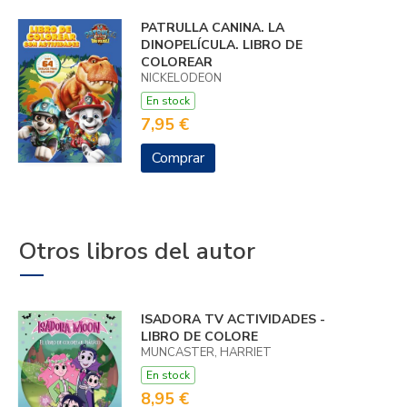
PATRULLA CANINA. LA
DINOPELÍCULA. LIBRO DE
COLOREAR
NICKELODEON
En stock
7,95 €
Comprar
Otros libros del autor
ISADORA TV ACTIVIDADES -
LIBRO DE COLORE
MUNCASTER, HARRIET
En stock
8,95 €