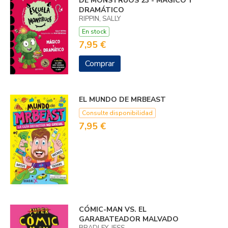
DE MONSTRUOS 23 - MÁGICO Y
DRAMÁTICO
RIPPIN, SALLY
En stock
7,95 €
Comprar
EL MUNDO DE MRBEAST
Consulte disponibilidad
7,95 €
CÓMIC-MAN VS. EL
GARABATEADOR MALVADO
BRADLEY, JESS