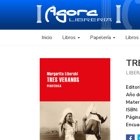
Inicio
Libros
Papelería
Libro
TR
LIBER
Editori
Año de
Mater
ISBN:
Página
Encua