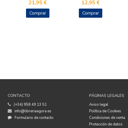
21,95 €
12,95 €
Comprar
Comprar
CONTACTO
PÁGINAS LEGALES
(+34) 958 49 13 51
Aviso legal
info@libreriaagora.es
Política de Cookies
Formulario de contacto
Condiciones de venta
Protección de datos