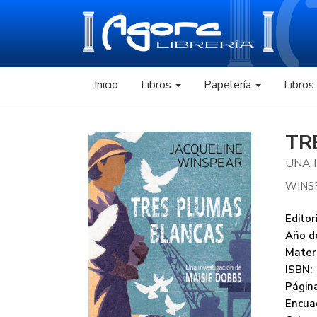
Inicio
Libros
Papelería
Libro
TR
UNA 
WINSP
Editori
Año de
Mater
ISBN:
Página
Encua