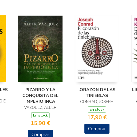
LES
PIZARRO Y LA
.ORAZON DE LAS
LI
CONQUISTA DEL
TINIEBLAS
 E.
IMPERIO INCA
CONRAD, JOSEPH
VAZQUEZ, ALBER
En stock
En stock
17,90 €
15,90 €
Comprar
Comprar