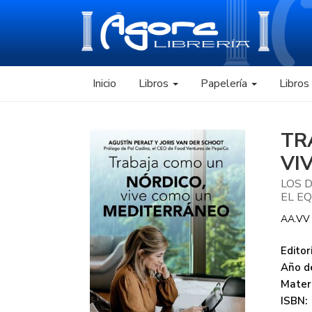
Inicio
Libros
Papelería
Libro
TR
VI
LOS 
EL EQ
AA.VV
Editori
Año de
Mater
ISBN: