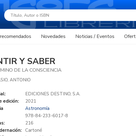
s recomendados
Novedades
Noticias / Eventos
Ofert
NTIR Y SABER
AMINO DE LA CONSCIENCIA
SIO, ANTONIO
al:
EDICIONES DESTINO, S.A.
 edición:
2021
ia
Astronomía
978-84-233-6017-8
s:
216
dernación:
Cartoné