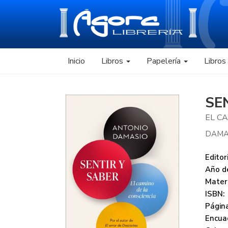
Inicio
Libros
Papelería
Libro
SE
EL C
DAMA
Editori
Año de
Mater
ISBN:
Página
Encua