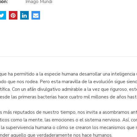
ión:
Imago Mundi
que ha permitido a la especie humana desarrollar una inteligencia
 que nos rodea. Pero esta maravilla de la evolución sigue siendo 
ífica. Con un afán divulgativo admirable a la vez que riguroso, est
esde las primeras bacterias hace cuatro mil millones de años hasta l
s más reputados de nuestro tiempo, nos invita a asombrarnos ante 
icos como la mente, las emociones o el sistema nervioso. Así, 
en la supervivencia humana o cómo se crearon los mecanismos que
ntender aquello que verdaderamente nos hace humanos.