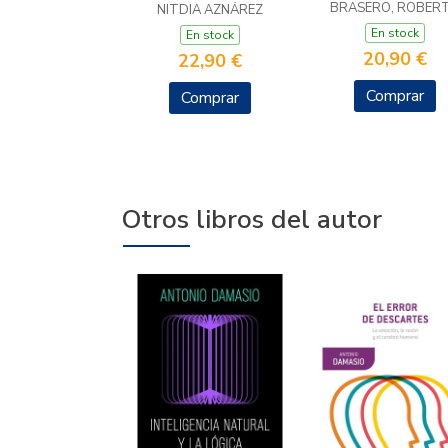
BRASERO, ROBER
NITDIA AZNÁREZ
En stock
En stock
20,90 €
22,90 €
Comprar
Comprar
Otros libros del autor