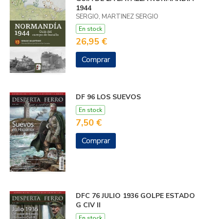
1944
SERGIO, MARTINEZ SERGIO
En stock
26,95 €
Comprar
DF 96 LOS SUEVOS
En stock
7,50 €
Comprar
DFC 76 JULIO 1936 GOLPE ESTADO
G CIV II
En stock