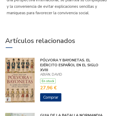
una perspectiva internacional, se plantea su complejidad
y la conveniencia de evitar explicaciones sencillas y
maniqueas para favorecer la convivencia social.
Artículos relacionados
PÓLVORA Y BAYONETAS. EL
EJÉRCITO ESPAÑOL EN EL SIGLO
XVIII
ABIÁN, DAVID
En stock
27,96 €
Comprar
GUIA DE LA BATALLA NORMANDIA