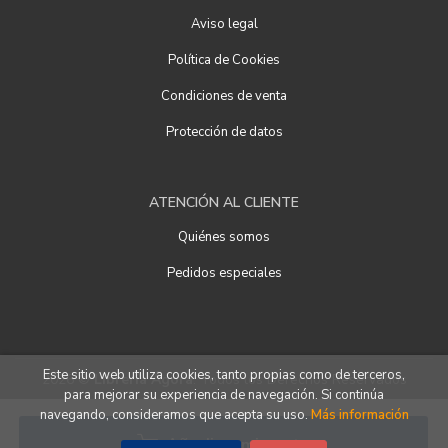
Aviso legal
Política de Cookies
Condiciones de venta
Protección de datos
ATENCIÓN AL CLIENTE
Quiénes somos
Pedidos especiales
Este sitio web utiliza cookies, tanto propias como de terceros,
2026 ©
Librería Ágora
. Todos los Derechos Reservados
para mejorar su experiencia de navegación. Si continúa
navegando, consideramos que acepta su uso.
Más información
Añadir a mi cesta