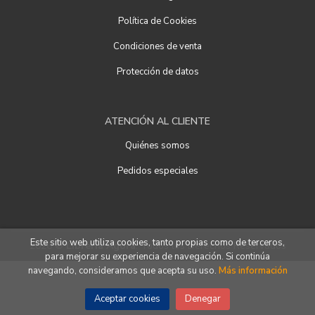
Política de Cookies
Condiciones de venta
Protección de datos
ATENCIÓN AL CLIENTE
Quiénes somos
Pedidos especiales
Este sitio web utiliza cookies, tanto propias como de terceros,
2026 ©
Librería Ágora
. Todos los Derechos Reservados
para mejorar su experiencia de navegación. Si continúa
navegando, consideramos que acepta su uso.
Más información
Aceptar cookies
Denegar