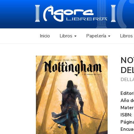
Inicio
Libros
Papelería
Libro
NO
DE
DELL
Editori
Año de
Mater
ISBN:
Página
Encua