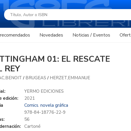
s recomendados
Novedades
Noticias / Eventos
Ofert
TTINGHAM 01: EL RESCATE
L REY
AC,BENOIT
BRUGEAS
HERZET,EMMANUE
/
/
al:
YERMO EDICIONES
 edición:
2021
ia
Comics. novela gráfica
978-84-18776-22-9
s:
56
dernación:
Cartoné