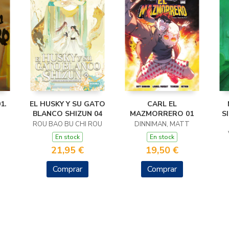
1.
EL HUSKY Y SU GATO
CARL EL
BLANCO SHIZUN 04
MAZMORRERO 01
S
ROU BAO BU CHI ROU
DINNIMAN, MATT
En stock
En stock
21,95 €
19,50 €
Comprar
Comprar