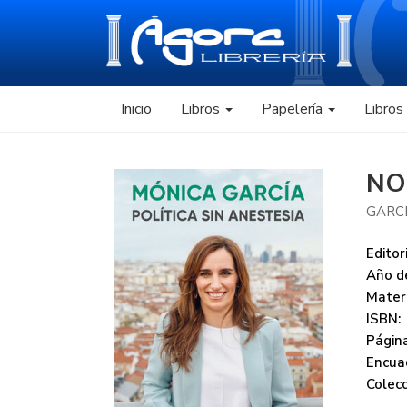
Inicio
Libros
Papelería
Libro
NO
GARCI
Editori
Año de
Mater
ISBN:
Página
Encua
Colecc