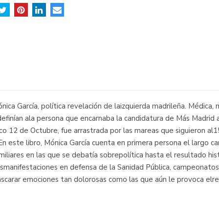
Mónica García, política revelación de laizquierda madrileña. Médica
efinían ala persona que encarnaba la candidatura de Más Madrid a
ico 12 de Octubre, fue arrastrada por las mareas que siguieron al
 En este libro, Mónica García cuenta en primera persona el largo ca
iares en las que se debatía sobrepolítica hasta el resultado hist
desmanifestaciones en defensa de la Sanidad Pública, campeonatos
ascarar emociones tan dolorosas como las que aún le provoca elrec