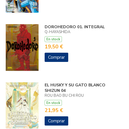
DOROHEDORO 01. INTEGRAL
Q-HAYASHIDA
En stock
19,50 €
Comprar
EL HUSKY Y SU GATO BLANCO
SHIZUN 04
ROU BAO BU CHI ROU
En stock
21,95 €
Comprar