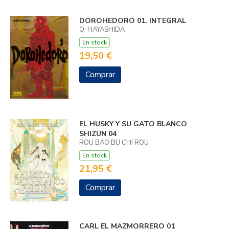
DOROHEDORO 01. INTEGRAL
Q-HAYASHIDA
En stock
19,50 €
Comprar
EL HUSKY Y SU GATO BLANCO
SHIZUN 04
ROU BAO BU CHI ROU
En stock
21,95 €
Comprar
CARL EL MAZMORRERO 01