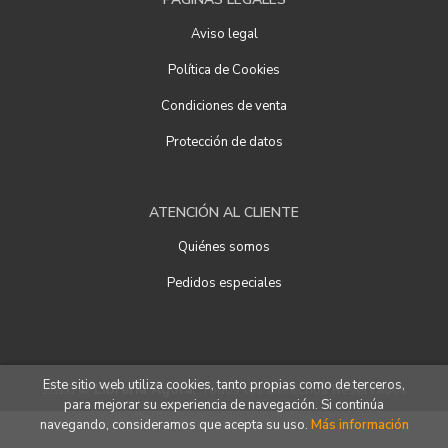
Aviso legal
Política de Cookies
Condiciones de venta
Protección de datos
ATENCIÓN AL CLIENTE
Quiénes somos
Pedidos especiales
Este sitio web utiliza cookies, tanto propias como de terceros,
2026 ©
Librería Ágora
. Todos los Derechos Reservados
para mejorar su experiencia de navegación. Si continúa
navegando, consideramos que acepta su uso.
Más información