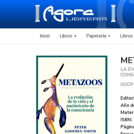
Inicio
Libros
Papelería
Libro
ME
LA EV
CONS
GODF
Editori
Año de
Mater
ISBN:
Página