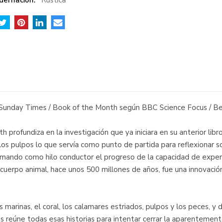
dernación:
Rústica
l Sunday Times / Book of the Month según BBC Science Focus / 
 profundiza en la investigación que ya iniciara en su anterior libr
los pulpos lo que servía como punto de partida para reflexionar so
 Tomando como hilo conductor el progreso de la capacidad de exper
cuerpo animal, hace unos 500 millones de años, fue una innovación
marinas, el coral, los calamares estriados, pulpos y los peces, y de
reúne todas esas historias para intentar cerrar la aparentemente