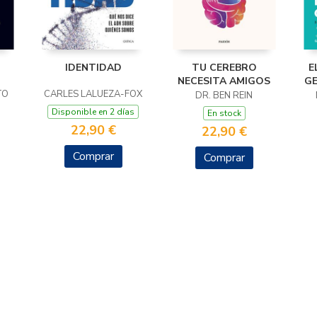
IDENTIDAD
TU CEREBRO
E
NECESITA AMIGOS
GE
TO
CARLES LALUEZA-FOX
DR. BEN REIN
Disponible en 2 días
En stock
22,90 €
22,90 €
Comprar
Comprar