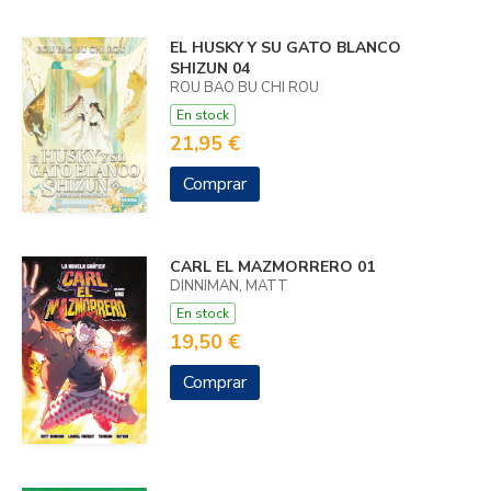
EL HUSKY Y SU GATO BLANCO
SHIZUN 04
ROU BAO BU CHI ROU
En stock
21,95 €
Comprar
CARL EL MAZMORRERO 01
DINNIMAN, MATT
En stock
19,50 €
Comprar