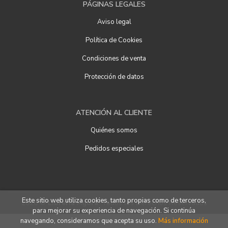
PÁGINAS LEGALES
Aviso legal
Política de Cookies
Condiciones de venta
Protección de datos
ATENCIÓN AL CLIENTE
Quiénes somos
Pedidos especiales
Este sitio web utiliza cookies, tanto propias como de terceros,
2026 ©
Librería Ágora
. Todos los Derechos Reservados
para mejorar su experiencia de navegación. Si continúa
navegando, consideramos que acepta su uso.
Más información