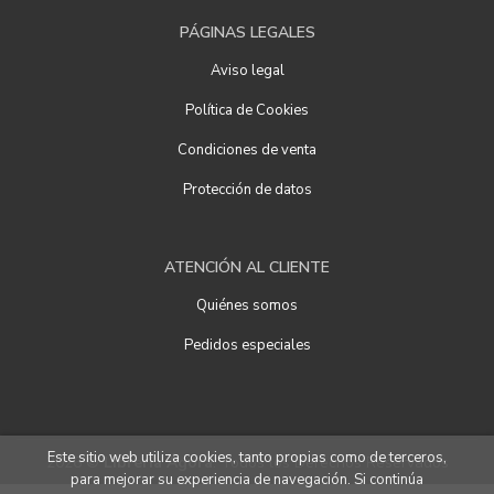
PÁGINAS LEGALES
Aviso legal
Política de Cookies
Condiciones de venta
Protección de datos
ATENCIÓN AL CLIENTE
Quiénes somos
Pedidos especiales
Este sitio web utiliza cookies, tanto propias como de terceros,
2026 ©
Librería Ágora
. Todos los Derechos Reservados
para mejorar su experiencia de navegación. Si continúa