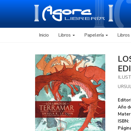
Inicio
Libros
Papelería
Libro
LO
ED
ILUS
URSUL
Editori
Año de
Mater
ISBN:
Página