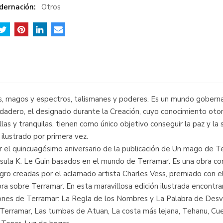
dernación:
Otros
s, magos y espectros, talismanes y poderes. Es un mundo goberna
adero, el designado durante la Creación, cuyo conocimiento otorg
las y tranquilas, tienen como único objetivo conseguir la paz y l
lustrado por primera vez.
 el quincuagésimo aniversario de la publicación de Un mago de Te
 Ursula K. Le Guin basados en el mundo de Terramar. Es una obra 
egro creadas por el aclamado artista Charles Vess, premiado con 
ra sobre Terramar. En esta maravillosa edición ilustrada encontra
ones de Terramar: La Regla de los Nombres y La Palabra de Desvi
Terramar, Las tumbas de Atuan, La costa más lejana, Tehanu, Cue