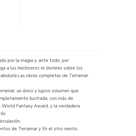
do por la magia y, ante todo, por
a a los hechiceros el dominio sobre los
a sabiduría.Las obras completas de Terramar
rramar, un único y lujoso volumen que
completamente ilustrada, con más de
el World Fantasy Award, y la verdadera
rás:
nculación.
ntos de Terramar y En el otro viento.