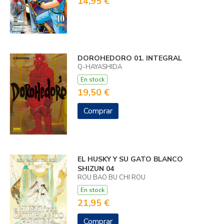
14,95 €
DOROHEDORO 01. INTEGRAL
Q-HAYASHIDA
En stock
19,50 €
Comprar
EL HUSKY Y SU GATO BLANCO
SHIZUN 04
ROU BAO BU CHI ROU
En stock
21,95 €
Comprar