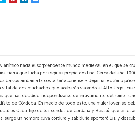
ro y anímico hacia el sorprendente mundo medieval, en el que se cr
una tierra que lucha por regir su propio destino. Cerca del año 10
osos barcos arriban a la costa tarraconense y dejan un extraño pr
ia vital de dos muchachos que acabarán viajando al Alto Urgel, c
s que han decidido independizarse definitivamente del reino franc
ifato de Córdoba. En medio de todo esto, una mujer joven se deba
crucial es Oliba, hijo de los condes de Cerdaña y Besalú, que en el
ia, surge un hombre cuya cordura y sabiduría aportará luz, y descu