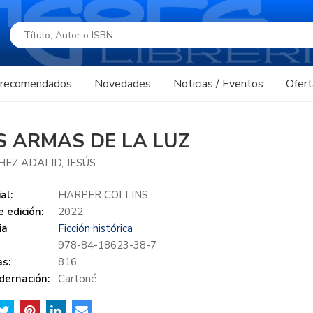
s recomendados
Novedades
Noticias / Eventos
Ofert
S ARMAS DE LA LUZ
EZ ADALID, JESÚS
al:
HARPER COLLINS
 edición:
2022
ia
Ficción histórica
978-84-18623-38-7
s:
816
dernación:
Cartoné