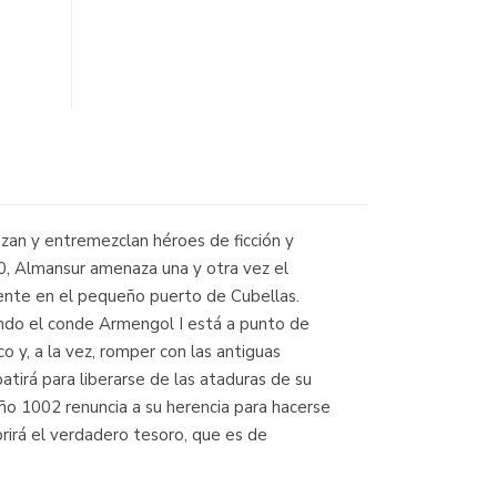
uzan y entremezclan héroes de ficción y
00, Almansur amenaza una y otra vez el
esente en el pequeño puerto de Cubellas.
uando el conde Armengol I está a punto de
o y, a la vez, romper con las antiguas
tirá para liberarse de las ataduras de su
 año 1002 renuncia a su herencia para hacerse
brirá el verdadero tesoro, que es de