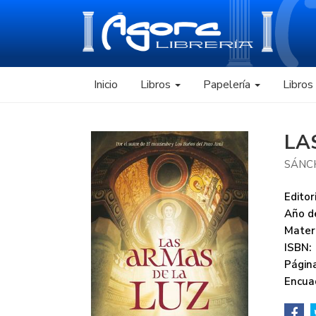
Inicio
Libros
Papelería
Libro
LA
SÁNCH
Editori
Año de
Mater
ISBN:
Página
Encua