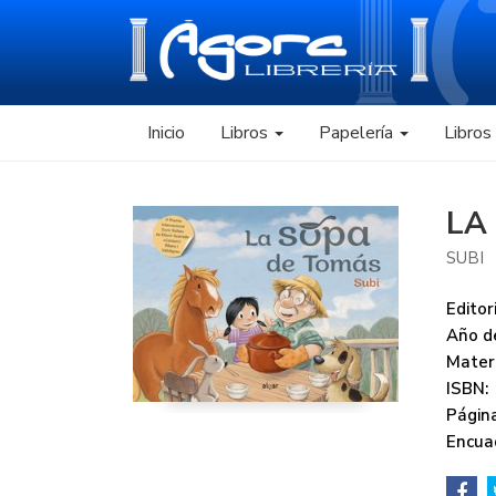
Inicio
Libros
Papelería
Libro
LA
SUBI
Editori
Año de
Mater
ISBN:
Página
Encua