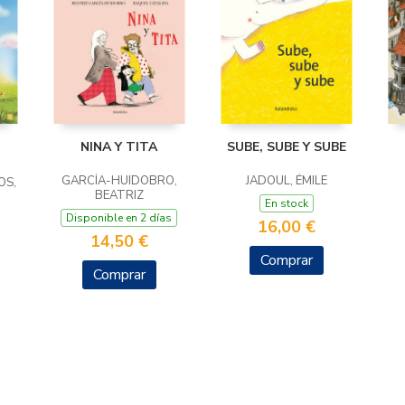
NINA Y TITA
SUBE, SUBE Y SUBE
GARCÍA-HUIDOBRO,
JADOUL, ÉMILE
OS,
BEATRIZ
En stock
Disponible en 2 días
16,00 €
14,50 €
Comprar
Comprar