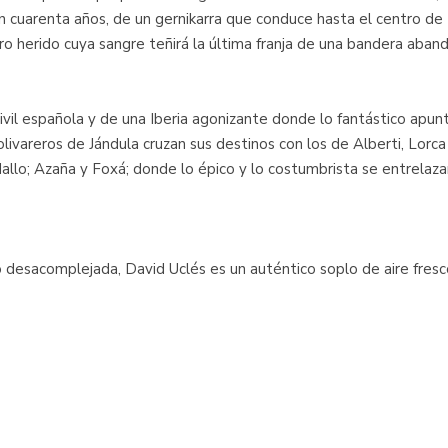
n cuarenta años, de un gernikarra que conduce hasta el centro de
o herido cuya sangre teñirá la última franja de una bandera aban
Civil española y de una Iberia agonizante donde lo fantástico apunt
ivareros de Jándula cruzan sus destinos con los de Alberti, Lor
lo; Azaña y Foxá; donde lo épico y lo costumbrista se entrelazan
o desacomplejada, David Uclés es un auténtico soplo de aire fresco