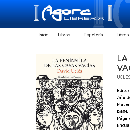
Inicio
Libros
Papelería
Libro
LA
VA
UCLES
Editori
Año de
Mater
ISBN:
Página
Encua