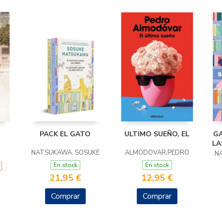
PACK EL GATO
ULTIMO SUEÑO, EL
GA
LA
NATSUKAWA, SOSUKE
ALMODOVAR,PEDRO
N
En stock
En stock
21,95 €
12,95 €
Comprar
Comprar