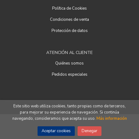
Política de Cookies
Condiciones de venta
Protección de datos
ATENCIÓN AL CLIENTE
Quiénes somos
Pedidos especiales
Este sitio web utiliza cookies, tanto propias como de terceros,
2026 ©
Librería Ágora
. Todos los Derechos Reservados
para mejorar su experiencia de navegación. Si continúa
navegando, consideramos que acepta su uso.
Más información
Aceptar cookies
Denegar