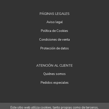
PÁGINAS LEGALES
Aviso legal
Política de Cookies
Condiciones de venta
Protección de datos
ATENCIÓN AL CLIENTE
Quiénes somos
Pedidos especiales
Este sitio web utiliza cookies, tanto propias como de terceros,
2026 ©
Librería Ágora
. Todos los Derechos Reservados