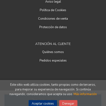
Aviso legal
Política de Cookies
Condiciones de venta
Protección de datos
ATENCIÓN AL CLIENTE
Quiénes somos
Pedidos especiales
Este sitio web utiliza cookies, tanto propias como de terceros,
2026 ©
Librería Ágora
. Todos los Derechos Reservados
para mejorar su experiencia de navegación. Si continúa
navegando, consideramos que acepta su uso.
Más información
Añadir a mi cesta
Aceptar cookies
Denegar