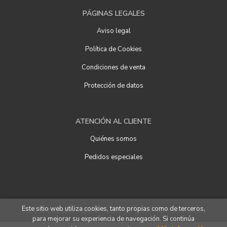
PÁGINAS LEGALES
Aviso legal
Política de Cookies
Condiciones de venta
Protección de datos
ATENCIÓN AL CLIENTE
Quiénes somos
Pedidos especiales
Este sitio web utiliza cookies, tanto propias como de terceros,
2026 ©
Librería Ágora
. Todos los Derechos Reservados
para mejorar su experiencia de navegación. Si continúa