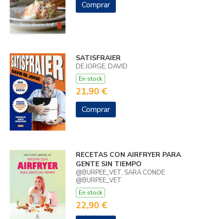
Comprar
SATISFRAIER
DE JORGE, DAVID
En stock
21,90 €
Comprar
RECETAS CON AIRFRYER PARA
GENTE SIN TIEMPO
@BURPEE_VET, SARA CONDE
@BURPEE_VET
En stock
22,90 €