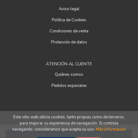
Aviso legal
Política de Cookies
Condiciones de venta
Protección de datos
ATENCIÓN AL CLIENTE
Quiénes somos
Pedidos especiales
Este sitio web utiliza cookies, tanto propias como de terceros,
2026 ©
Librería Ágora
. Todos los Derechos Reservados
para mejorar su experiencia de navegación. Si continúa
navegando, consideramos que acepta su uso.
Más información