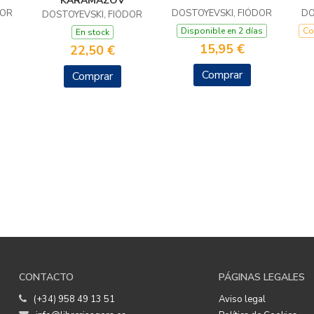
KARAMÁZOV
DOR
DOSTOYEVSKI, FIÓDOR
DO
DOSTOYEVSKI, FIÓDOR
Disponible en 2 días
Co
En stock
15,95 €
22,50 €
Comprar
Comprar
CONTACTO
PÁGINAS LEGALES
(+34) 958 49 13 51
Aviso legal