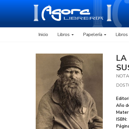
Inicio
Libros
Papelería
Libro
LA
SU
NOTA
DOSTO
Editori
Año de
Mater
ISBN:
Página