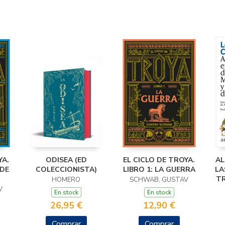
YA.
ODISEA (ED
EL CICLO DE TROYA.
AL
 DE
COLECCIONISTA)
LIBRO 1: LA GUERRA
LA
TR
HOMERO
SCHWAB, GUSTAV
V
En stock
En stock
26,95 €
12,90 €
Comprar
Comprar