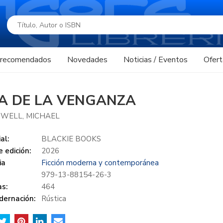
s recomendados
Novedades
Noticias / Eventos
Ofert
JA DE LA VENGANZA
WELL, MICHAEL
al:
BLACKIE BOOKS
 edición:
2026
ia
Ficción moderna y contemporánea
979-13-88154-26-3
s:
464
dernación:
Rústica