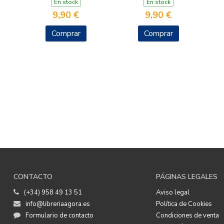
En stock
En stock
9,90 €
9,90 €
Comprar
Comprar
CONTACTO
PÁGINAS LEGALES
(+34) 958 49 13 51
Aviso legal
info@libreriaagora.es
Política de Cookies
Formulario de contacto
Condiciones de venta