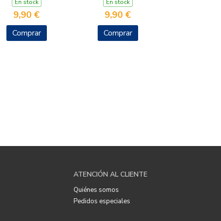
En stock
En stock
9,90 €
9,90 €
Comprar
Comprar
ATENCIÓN AL CLIENTE
Quiénes somos
Pedidos especiales