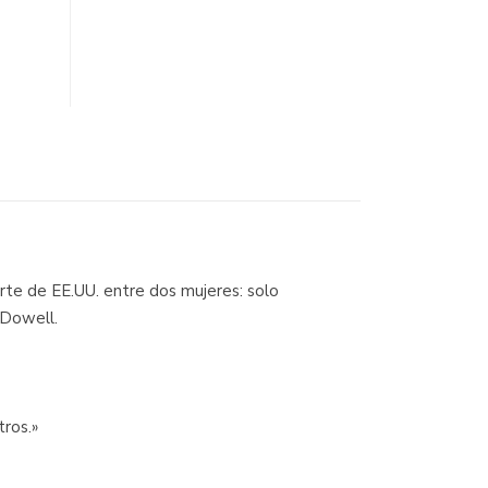
orte de EE.UU. entre dos mujeres: solo
cDowell.
ros.»