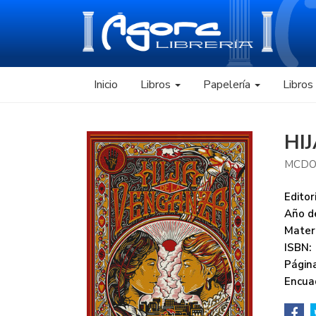
Inicio
Libros
Papelería
Libro
HI
MCDO
Editori
Año de
Mater
ISBN:
Página
Encua