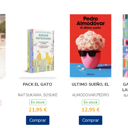
PACK EL GATO
ULTIMO SUEÑO, EL
GA
LA
NATSUKAWA, SOSUKE
ALMODOVAR,PEDRO
N
En stock
En stock
21,95 €
12,95 €
Comprar
Comprar