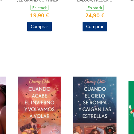
, EL GRAND CONTINENT
LALOUX, FREDERIC
En stock
En stock
19,90 €
24,90 €
Comprar
Comprar