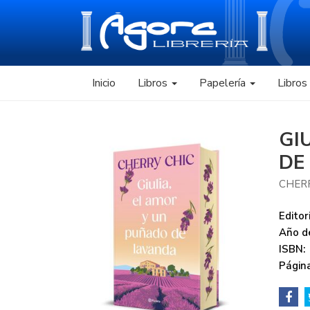
Inicio
Libros
Papelería
Libro
GI
DE
CHER
Editori
Año de
ISBN:
Página