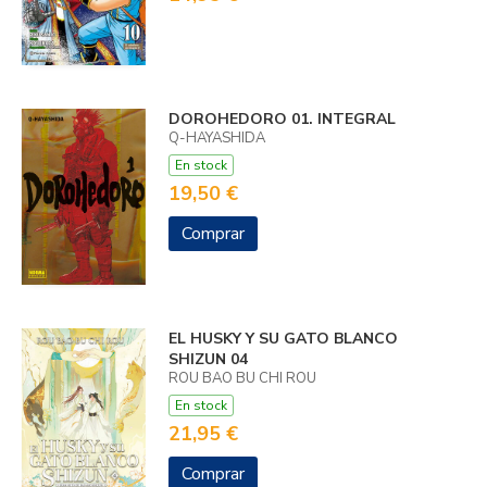
DOROHEDORO 01. INTEGRAL
Q-HAYASHIDA
En stock
19,50 €
Comprar
EL HUSKY Y SU GATO BLANCO
SHIZUN 04
ROU BAO BU CHI ROU
En stock
21,95 €
Comprar