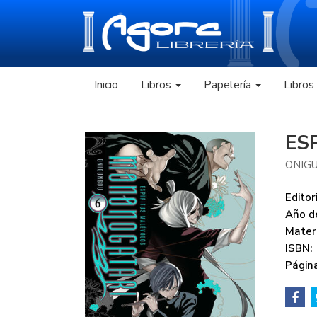
Inicio
Libros
Papelería
Libro
ES
ONIG
Editori
Año de
Mater
ISBN:
Página