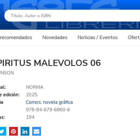
s recomendados
Novedades
Noticias / Eventos
Ofert
PIRITUS MALEVOLOS 06
UNSON
al:
NORMA
 edición:
2025
ia
Comics. novela gráfica
978-84-679-6860-6
s:
194