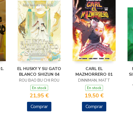
1.
EL HUSKY Y SU GATO
CARL EL
BLANCO SHIZUN 04
MAZMORRERO 01
S
ROU BAO BU CHI ROU
DINNIMAN, MATT
En stock
En stock
21,95 €
19,50 €
Comprar
Comprar