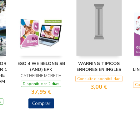
FOR
ESO 4 WE BELONG SB
WARNING TIPICOS
R 1
(AND) EPK
ERRORES EN INGLES
LI
HE
CATHERINE MCBETH
Consulte disponibilidad
AM
Disponible en 2 días
Co
3,00 €
37,95 €
s
Comprar