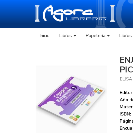
Inicio
Libros
Papelería
Libro
EN
PI
ELISA
Editori
Año de
Mater
ISBN:
Página
Encua