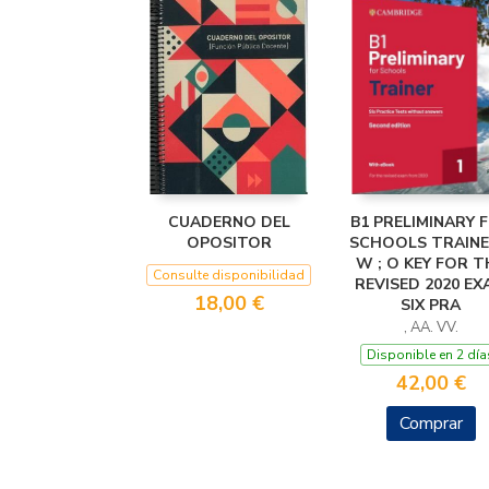
CUADERNO DEL
B1 PRELIMINARY 
OPOSITOR
SCHOOLS TRAINE
W ; O KEY FOR T
Consulte disponibilidad
REVISED 2020 EX
18,00 €
SIX PRA
, AA. VV.
Disponible en 2 día
42,00 €
Comprar