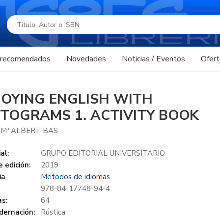
s recomendados
Novedades
Noticias / Eventos
Ofert
JOYING ENGLISH WITH
CTOGRAMS 1. ACTIVITY BOOK
 Mª ALBERT BAS
al:
GRUPO EDITORIAL UNIVERSITARIO
 edición:
2019
ia
Metodos de idiomas
978-84-17748-94-4
s:
64
dernación:
Rústica