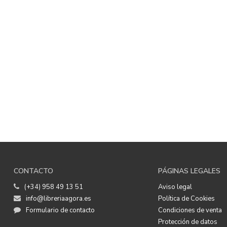
CONTACTO
PÁGINAS LEGALES
(+34) 958 49 13 51
Aviso legal
info@libreriaagora.es
Política de Cookies
Formulario de contacto
Condiciones de venta
Protección de datos