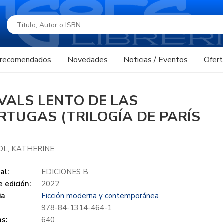
s recomendados
Novedades
Noticias / Eventos
Ofert
 VALS LENTO DE LAS
RTUGAS (TRILOGÍA DE PARÍS
OL, KATHERINE
al:
EDICIONES B
 edición:
2022
ia
Ficción moderna y contemporánea
978-84-1314-464-1
s:
640