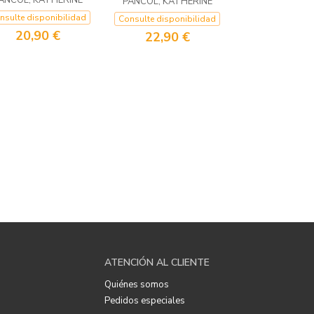
ANCOL, KATHERINE
PANCOL, KATHERINE
nsulte disponibilidad
Consulte disponibilidad
20,90 €
22,90 €
ATENCIÓN AL CLIENTE
Quiénes somos
Pedidos especiales