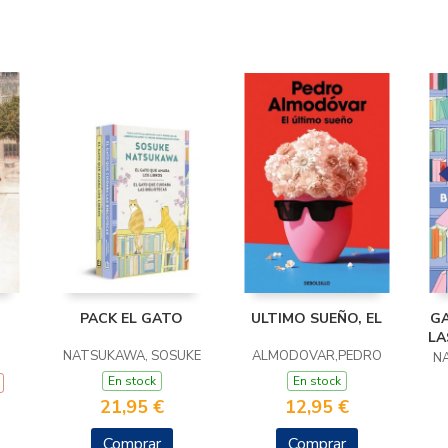
PACK EL GATO
ULTIMO SUEÑO, EL
GA
LA
NATSUKAWA, SOSUKE
ALMODOVAR,PEDRO
N
En stock
En stock
21,95 €
12,95 €
Comprar
Comprar