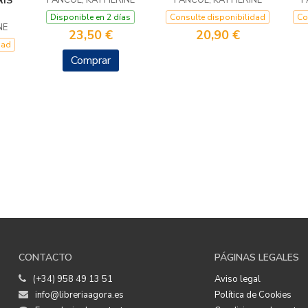
RÍS
PANCOL, KATHERINE
PANCOL, KATHERINE
P
Disponible en 2 días
Consulte disponibilidad
Co
NE
23,50 €
20,90 €
dad
Comprar
CONTACTO
PÁGINAS LEGALES
(+34) 958 49 13 51
Aviso legal
info@libreriaagora.es
Política de Cookies