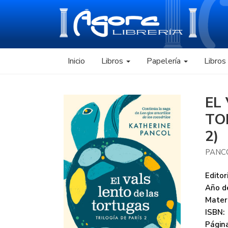
Inicio
Libros
Papelería
Libro
EL
TO
2)
PANC
Editori
Año de
Mater
ISBN:
Página