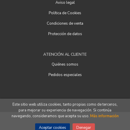
Aviso legal
Política de Cookies
Condiciones de venta
Protección de datos
ATENCIÓN AL CLIENTE
Quiénes somos
Pedidos especiales
Este sitio web utiliza cookies, tanto propias como de terceros,
2026 ©
Librería Ágora
. Todos los Derechos Reservados
para mejorar su experiencia de navegación. Si continúa
navegando, consideramos que acepta su uso.
Más información
Aceptar cookies
Denegar