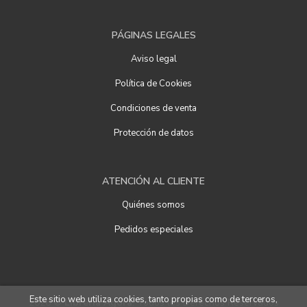
PÁGINAS LEGALES
Aviso legal
Política de Cookies
Condiciones de venta
Protección de datos
ATENCIÓN AL CLIENTE
Quiénes somos
Pedidos especiales
Este sitio web utiliza cookies, tanto propias como de terceros,
2026 ©
Librería Ágora
. Todos los Derechos Reservados