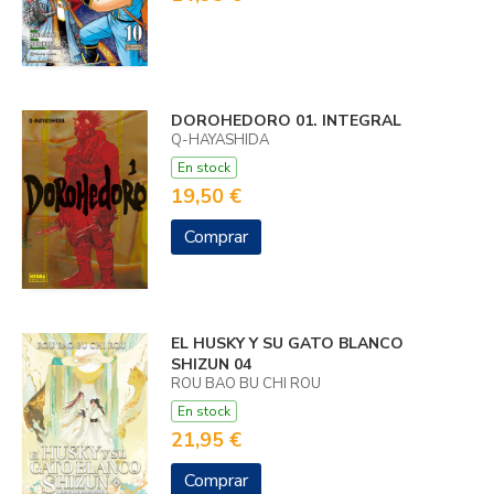
DOROHEDORO 01. INTEGRAL
Q-HAYASHIDA
En stock
19,50 €
Comprar
EL HUSKY Y SU GATO BLANCO
SHIZUN 04
ROU BAO BU CHI ROU
En stock
21,95 €
Comprar