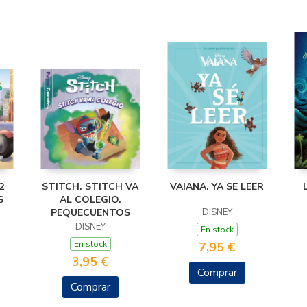
2
STITCH. STITCH VA
VAIANA. YA SE LEER
S
AL COLEGIO.
PEQUECUENTOS
DISNEY
DISNEY
En stock
En stock
7,95 €
3,95 €
Comprar
Comprar