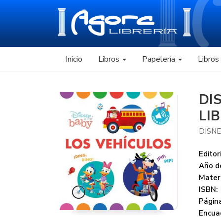
Inicio
Libros
Papelería
Libro
DI
LI
DISNE
Editori
Año de
Mater
ISBN:
Página
Encua