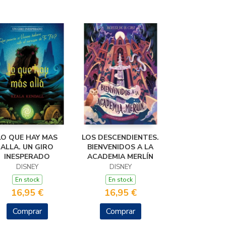
LO QUE HAY MAS
LOS DESCENDIENTES.
ALLA. UN GIRO
BIENVENIDOS A LA
INESPERADO
ACADEMIA MERLÍN
DISNEY
DISNEY
En stock
En stock
16,95 €
16,95 €
Comprar
Comprar