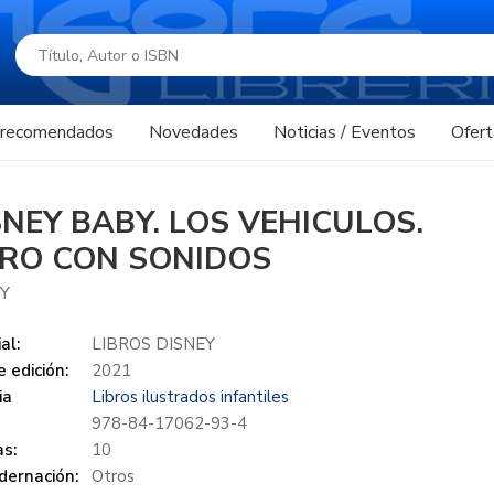
s recomendados
Novedades
Noticias / Eventos
Ofert
SNEY BABY. LOS VEHICULOS.
BRO CON SONIDOS
Y
al:
LIBROS DISNEY
 edición:
2021
ia
Libros ilustrados infantiles
978-84-17062-93-4
s:
10
dernación:
Otros