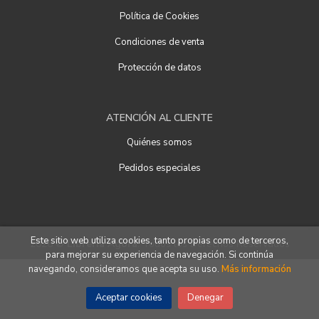
Política de Cookies
Condiciones de venta
Protección de datos
ATENCIÓN AL CLIENTE
Quiénes somos
Pedidos especiales
Este sitio web utiliza cookies, tanto propias como de terceros,
2026 ©
Librería Ágora
. Todos los Derechos Reservados
para mejorar su experiencia de navegación. Si continúa
navegando, consideramos que acepta su uso.
Más información
Aceptar cookies
Denegar