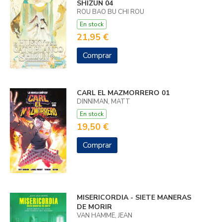
SHIZUN 04
ROU BAO BU CHI ROU
En stock
21,95 €
Comprar
CARL EL MAZMORRERO 01
DINNIMAN, MATT
En stock
19,50 €
Comprar
MISERICORDIA - SIETE MANERAS
DE MORIR
VAN HAMME, JEAN