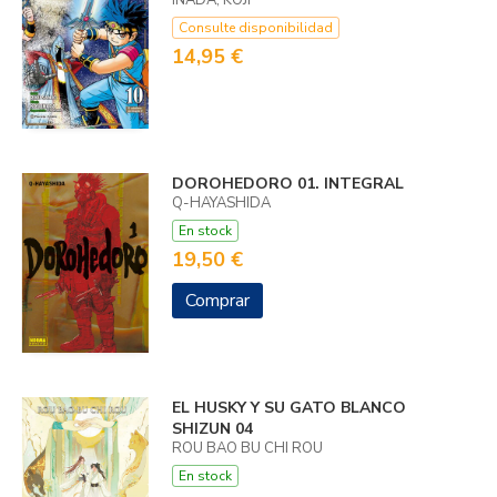
INADA, KOJI
Consulte disponibilidad
14,95 €
DOROHEDORO 01. INTEGRAL
Q-HAYASHIDA
En stock
19,50 €
Comprar
EL HUSKY Y SU GATO BLANCO
SHIZUN 04
ROU BAO BU CHI ROU
En stock